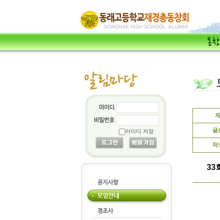
글
아이디 저장
작
33