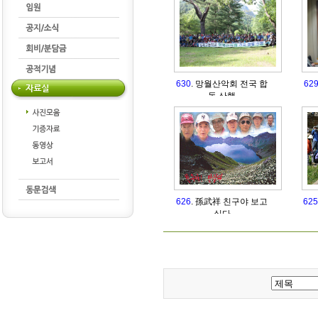
630
. 망월산악회 전국 합
62
동 산행
626
. 孫武祥 친구야 보고
625
싶다